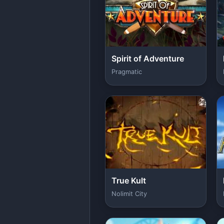
Spirit of Adventure
Pragmatic
True Kult
Nolimit City