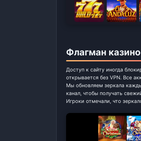
Флагман казино
Доступ к сайту иногда блоки
открывается без VPN. Все ак
Мы обновляем зеркала каждый
канал, чтобы получать свежи
Игроки отмечали, что зеркал