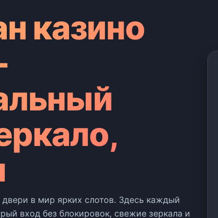
н казино
—
альный
зеркало,
ы
 двери в мир ярких слотов. Здесь каждый
трый вход без блокировок, свежие зеркала и