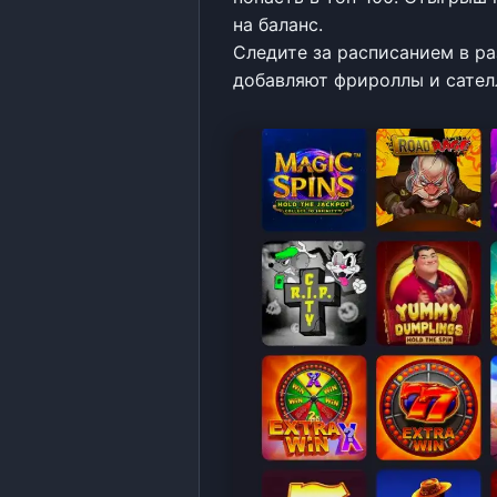
на баланс.
Следите за расписанием в р
добавляют фрироллы и сател