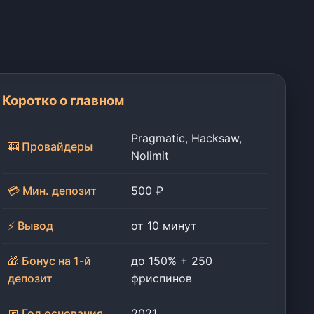
Коротко о главном
Pragmatic, Hacksaw,
🎰 Провайдеры
Nolimit
💳 Мин. депозит
500 ₽
⚡ Вывод
от 10 минут
🎁 Бонус на 1-й
до 150% + 250
депозит
фриспинов
📅 Год основания
2021