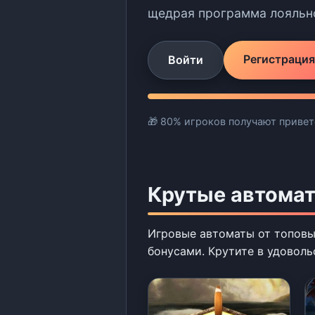
щедрая программа лояльн
Регистрация
Войти
🎁 80% игроков получают привет
Крутые автомат
Игровые автоматы от топовых
бонусами. Крутите в удоволь