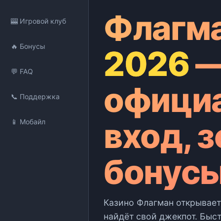
Флагма
🎰 Игровой клуб
🔥 Бонусы
2026
💬 FAQ
офици
📞 Поддержка
вход, 
📱 Мобайл
бонус
Казино Флагман открывает
найдёт свой джекпот. Быс