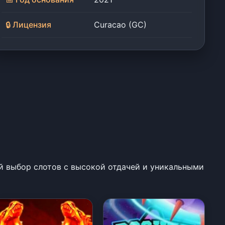
🔒 Лицензия
Curacao (GC)
ый выбор слотов с высокой отдачей и уникальными